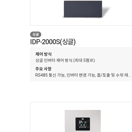
싱글
IDP-2000S(싱글)
제어 방식
싱글 인버터 제어 방식 (최대 5펌프)
주요 사항
RS485 통신 가능, 인버터 변경 가능, 흡/토출 및 수위 레
주요기능
자동운전
토출 일정압 및 압력 순환, 차압 제어
펌프 개별 상
적용 범위
공공임대아파트(LH/SH/GH), 공항, 고층 건물 및 빌딩, 호
기타 사항
추가 옵션 적용 가능(특이시방)