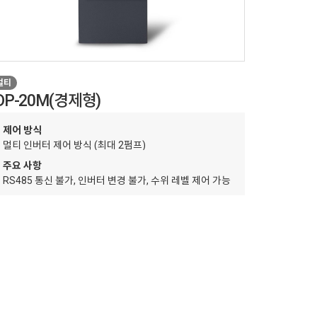
멀티
DP-20M(경제형)
제어 방식
멀티 인버터 제어 방식 (최대 2펌프)
주요 사항
RS485 통신 불가, 인버터 변경 불가, 수위 레벨 제어 가능
주요기능
모니터링
위 알람
자동운전
화면 절전 기능
수위 레벨 제어
토출 일정압 제어
암호 기능
마찰 보상
교번 시간 설정
스케줄 운전
자동 리셋 기능
저압 경보
갈수 보호(전극봉)
수위 레벨 제어
저압 및
화면 
적용 범위
가설 현장, 상가, 펜션 등
기타 사항
추가 옵션 적용 불가