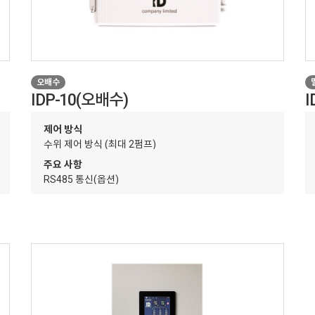
오배수
IDP-10(오배수)
I
제어 방식
수위 제어 방식 (최대 2펌프)
주요 사항
벨 제어 가능
RS485 통신(옵션)
주요기능
태 값 지원
교번 시간 설정
자동운전
연속 운전 제한 기능
자동 복귀 기능
다중 센서 지원(4CH)
알람 기록(최대 32개)
흡/토출 제어 및 
과전류 알람
고수
적용 범위
텔, 병원, 산업 현장 등
빌딩, 주택, 아파트, 오수처리장 등
기타 사항
추가 옵션 적용 불가능