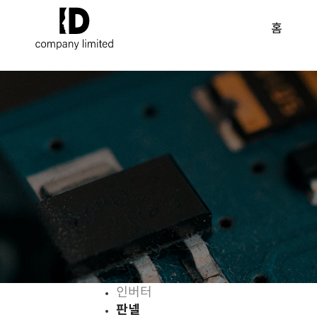
홈
인버터
판넬