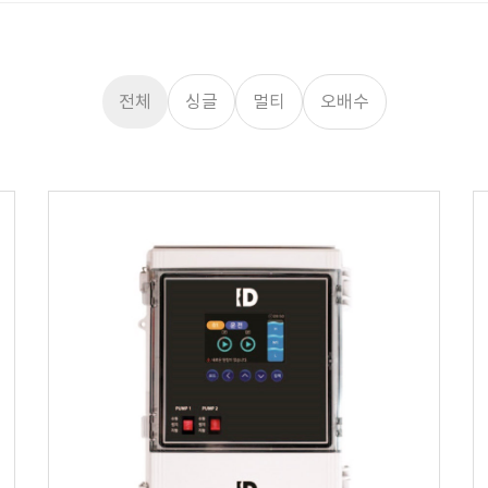
전체
싱글
멀티
오배수