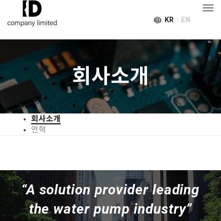
Togg
language
KR
EN
회사소개
회사소개
연혁
“A solution provider leading
the water pump industry”