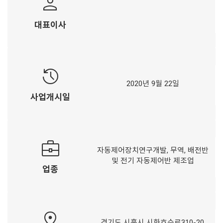
person
대표이사
history
2020년 9월 22일
사업개시일
business_center
자동제어장치연구개발, 무역, 배전반
및 전기 자동제어반 제조업
업종
pin_drop
경기도 시흥시 시화호수로310-20,