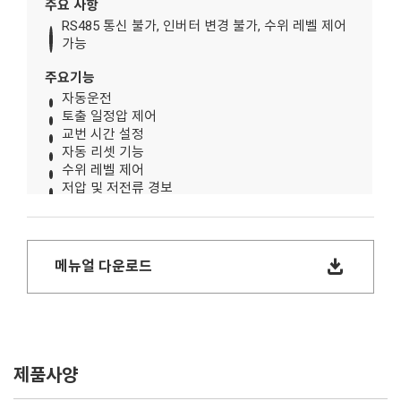
주요 사항
RS485 통신 불가, 인버터 변경 불가, 수위 레벨 제어
가능
주요기능
자동운전
토출 일정압 제어
교번 시간 설정
자동 리셋 기능
수위 레벨 제어
저압 및 저전류 경보
화면 절전 기능
암호 기능
전극봉(옵션)
동파방지(옵션)
메뉴얼 다운로드
적용 범위
가설 현장, 상가, 펜션 등
기타 사항
추가 옵션 적용 불가
제품사양