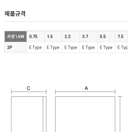
제품규격
사양 \ kW
0.75
1.5
2.2
3.7
5.5
7.5
2P
E Type
E Type
E Type
E Type
E Type
E Type