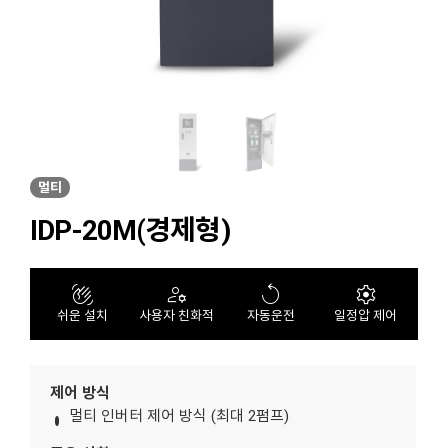
멀티
IDP-20M(경제형)
waving_hand
manage_accounts
replay
settings
쉬운 설치
사용자 친화적
자동운전
일정압 제어
제어 방식
멀티 인버터 제어 방식 (최대 2펌프)