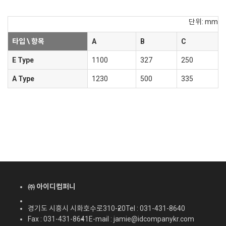
단위: mm
타입 \ 항목
A
B
C
E Type
1100
327
250
A Type
1230
500
335
㈜ 아이디컴퍼니
경기도 시흥시 시화호수로310-20
Tel : 031-431-8640
Fax : 031-431-8641
E-mail : jamie@idcompanykr.com