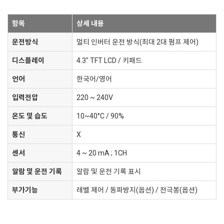
항목
상세 내용
운전방식
멀티 인버터 운전 방식(최대 2대 펌프 제어)
디스플레이
4.3" TFT LCD / 키패드
언어
한국어/영어
입력전압
220 ~ 240V
온도 및 습도
10~40°C / 90%
통신
X
센서
4 ~ 20 mA ; 1CH
알람 및 운전 기록
알람 및 운전 기록 표시
부가기능
레벨 제어 / 동파방지(옵션) / 전극봉(옵션)