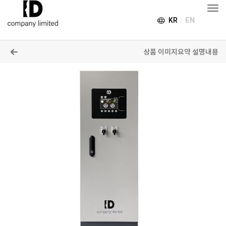
Togg
language
KR
EN
목록
상품 이미지
요약 설명
내용